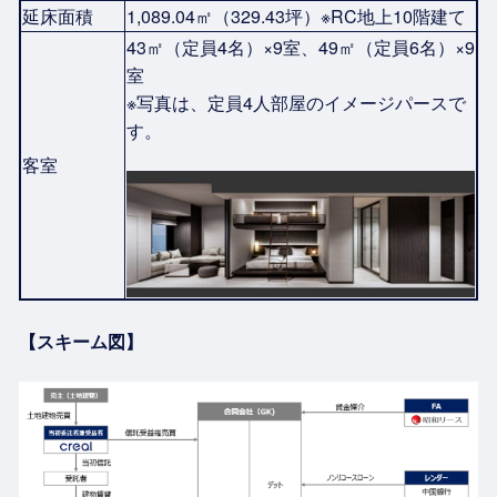
延床面積
1,089.04㎡（329.43坪）※RC地上10階建て
43㎡（定員4名）×9室、49㎡（定員6名）×9
室
※写真は、定員4人部屋のイメージパースで
す。
客室
【スキーム図】