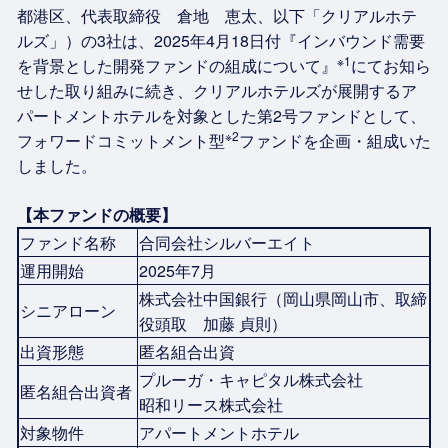
都港区、代表取締役 倉地 恵太、以下「クリアルホテ
ルズ」）の3社は、2025年4月18日付『インバウンド需要
※1
を背景とした開発ファンドの組成について』
にてお知ら
せした取り組みに続き、クリアルホテルズが展開するア
パートメントホテルを対象とした第2号ファンドとして、
※2
フォワードコミットメント型
ファンドを企画・組成いた
しました。
【本ファンドの概要】
ファンド名称
合同会社シルバーエイト
運用開始
2025年7月
株式会社中国銀行（岡山県岡山市、取締
シニアローン
役頭取 加藤 貞則）
出資形態
匿名組合出資
プルーガ・キャピタル株式会社
匿名組合出資者
昭和リース株式会社
対象物件
アパートメントホテル