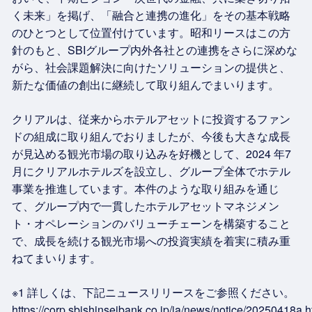
く未来」を掲げ、「融合と連携の進化」をその基本戦略
のひとつとして位置付けています。昭和リースはこの方
針のもと、SBIグループ内外各社との連携をさらに深めな
がら、社会課題解決に向けたソリューションの提供と、
新たな価値の創出に継続して取り組んでまいります。
クリアルは、従来からホテルアセットに投資するファン
ドの組成に取り組んでおりましたが、今後も大きな成長
が見込める観光市場の取り込みを好機として、2024 年7
月にクリアルホテルズを設立し、グループ全体でホテル
事業を推進しています。本件のような取り組みを通じ
て、グループ内で一貫したホテルアセットマネジメン
ト・オペレーションのバリューチェーンを構築すること
で、成長を続ける観光市場への投資実績を着実に積み重
ねてまいります。
※1 詳しくは、下記ニュースリリースをご参照ください。
https://corp.sbishinseibank.co.jp/ja/news/notice/20250418a.h