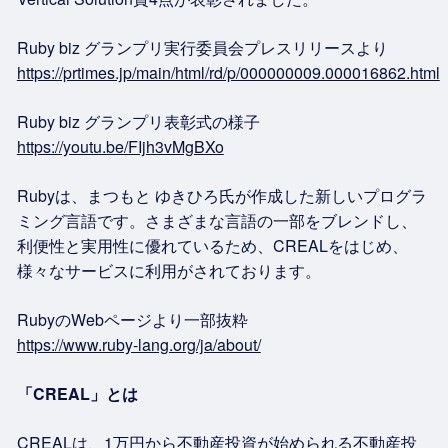
Ruby biz グランプリ実行委員会プレスリリースより
https://prtimes.jp/main/html/rd/p/000000009.000016862.html
Ruby biz グランプリ表彰式の様子
https://youtu.be/FIjh3vMgBXo
Rubyは、まつもと ゆきひろ氏が作成した新しいプログラ
ミング言語です。さまざまな言語の一部をブレンドし、
利便性と実用性に優れているため、CREALをはじめ、
様々なサービスに利用がされております。
RubyのWebページより一部抜粋
https://www.ruby-lang.org/ja/about/
「CREAL」とは
CREALは、1万円から不動産投資が始められる不動産投