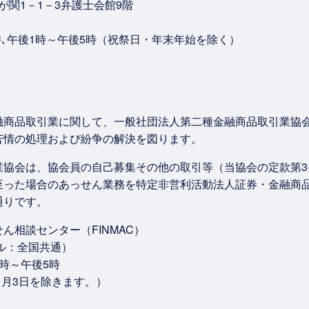
霞が関1－1－3弁護士会館9階
時､午後1時～午後5時（祝祭日・年末年始を除く）
融商品取引業に関して、一般社団法人第二種金融商品取引業協
苦情の処理および紛争の解決を図ります。
業協会は、協会員の自己募集その他の取引等（当協会の定款第3
った場合のあっせん業務を特定非営利活動法人証券・金融商品あ
通りです。
ん相談センター（FINMAC）
イヤル：全国共通）
時～午後5時
1月3日を除きます。）