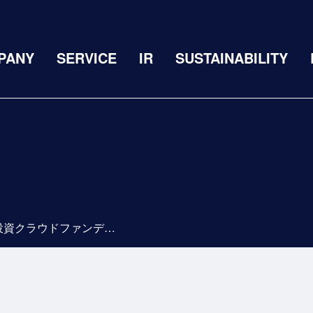
PANY
SERVICE
IR
SUSTAINABILITY
認可保育所を不動産投資クラウドファンディングで募集 CREAL（クリアル）「第9号駒込保育所ファンド」を2月28日より投資受付開始