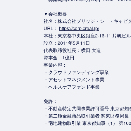
▼会社概要
社名：株式会社ブリッジ・シー・キャピ
URL：
https://corp.creal.jp/
本社：東京都中央区銀座2-16-11 片帆ビル
設立：2011年5月11日
代表取締役社長：横田 大造
資本金：1億円
事業内容：
・クラウドファンディング事業
・アセットマネジメント事業
・ヘルスケアファンド事業
免許：
・不動産特定共同事業許可番号 東京都知事
・第二種金融商品取引業者 関東財務局長（
・宅地建物取引業 東京都知事（1） 第100