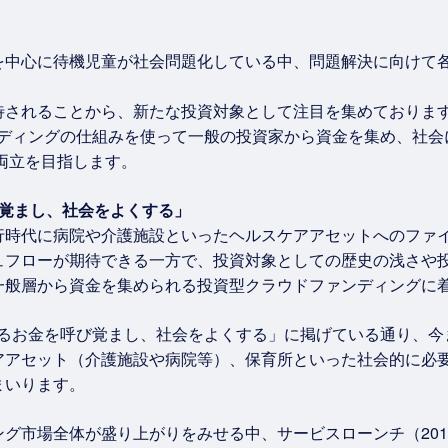
を中心に待機児童が社会問題化している中、問題解決に向けて
待されることから、新たな投資対象として注目を集めておりま
ンディングの仕組みを使って一般の投資家から資金を集め、社
両立を目指します。
び覚まし、社会をよくする」
行時代に病院や介護施設といったヘルスケアアセットへのファ
ュフローが期待できる一方で、投資対象としての歴史の浅さや
般層から資金を集められる投資型クラウドファンディングに着
眠るお金を呼び覚まし、社会をよくする」に掲げている通り、
アアセット（介護施設や病院等）、保育所といった社会的に必
まいります。
市場全体が盛り上がりをみせる中、サービスローンチ（2018年1