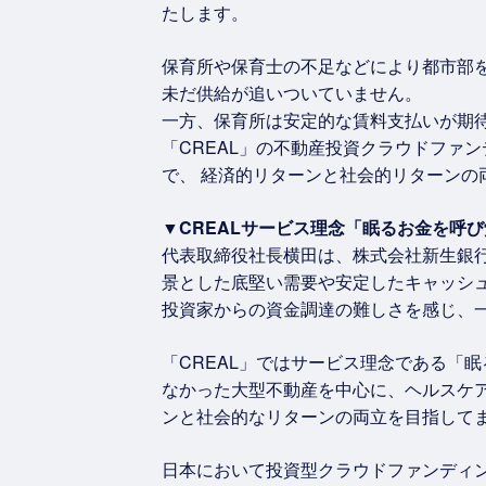
たします。
保育所や保育士の不足などにより都市部
未だ供給が追いついていません。
一方、保育所は安定的な賃料支払いが期
「CREAL」の不動産投資クラウドファ
で、 経済的リターンと社会的リターンの
▼CREALサービス理念「眠るお金を呼
代表取締役社長横田は、株式会社新生銀
景とした底堅い需要や安定したキャッシ
投資家からの資金調達の難しさを感じ、一
「CREAL」ではサービス理念である「
なかった大型不動産を中心に、ヘルスケ
ンと社会的なリターンの両立を目指して
日本において投資型クラウドファンディング